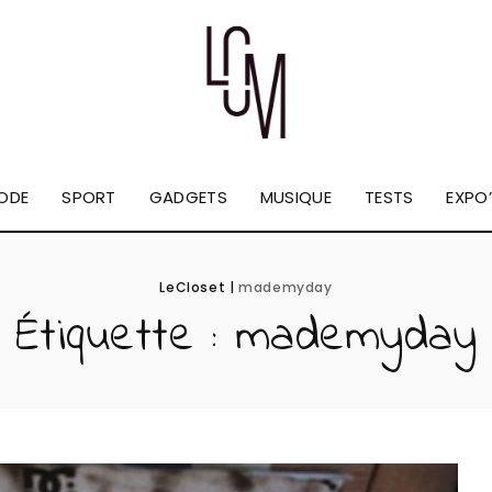
ODE
SPORT
GADGETS
MUSIQUE
TESTS
EXPO’
LeCloset
|
mademyday
Étiquette :
mademyday