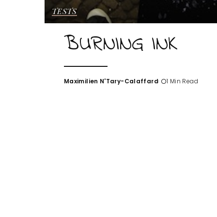
TESTS
BURNING INK
Maximilien N'Tary-Calaffard
1 Min Read
Posted
by