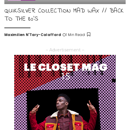
QUIKSILVER COLLECTION MAD WAX // BACK
TO THE 80’S
Maximilien N'Tary-Calaffard
1 Min Read
Posted
by
– Advertisement –