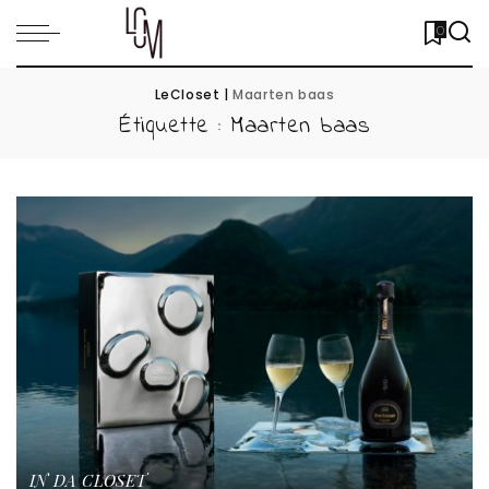
0
LeCloset
|
Maarten baas
Étiquette :
Maarten baas
IN DA CLOSET