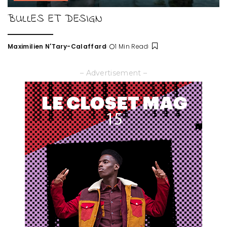
BULLES ET DESIGN
Maximilien N'Tary-Calaffard
1 Min Read
Posted
by
– Advertisement –