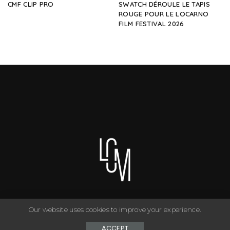
CMF CLIP PRO
SWATCH DÉROULE LE TAPIS
ROUGE POUR LE LOCARNO
FILM FESTIVAL 2026
Our website uses cookies to improve your experience.
You can have anything you want in life if you dress for it. ©
Copyright Le Closet - 2024
ACCEPT