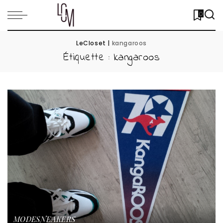
0
LeCloset
|
kangaroos
Étiquette :
kangaroos
MODE
SNEAKERS