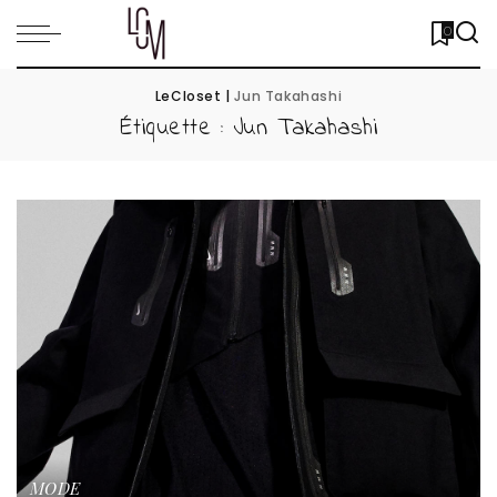
0
LeCloset
|
Jun Takahashi
Étiquette :
Jun Takahashi
MODE