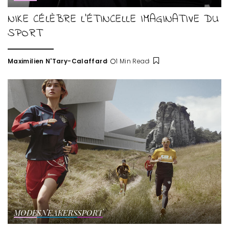
NIKE CÉLÈBRE L’ÉTINCELLE IMAGINATIVE DU
SPORT
Maximilien N'Tary-Calaffard
1 Min Read
Posted
by
MODE
SNEAKERS
SPORT