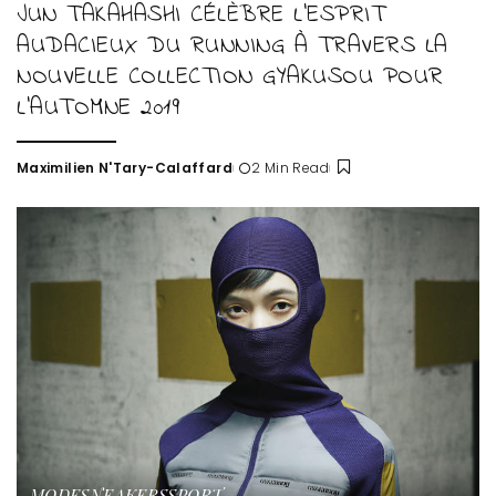
JUN TAKAHASHI CÉLÈBRE L’ESPRIT
AUDACIEUX DU RUNNING À TRAVERS LA
NOUVELLE COLLECTION GYAKUSOU POUR
L’AUTOMNE 2019
Maximilien N'Tary-Calaffard
2 Min Read
Posted
by
MODE
SNEAKERS
SPORT