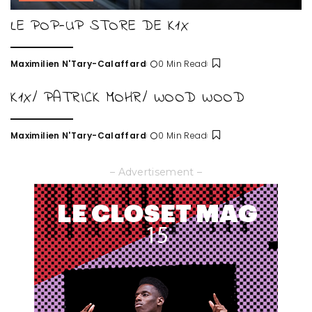
LE POP-UP STORE DE K1X
Maximilien N'Tary-Calaffard
0 Min Read
Posted
by
K1X/ PATRICK MOHR/ WOOD WOOD
Maximilien N'Tary-Calaffard
0 Min Read
Posted
by
– Advertisement –