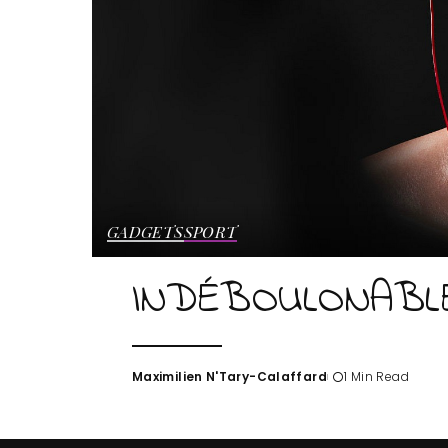
GADGETS
SPORT
INDÉBOULONABL
Maximilien N'Tary-Calaffard
1 Min Read
Posted
by