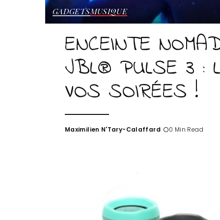
GADGETS
MUSIQUE
ENCEINTE NOMA
JBL® PULSE 3 : 
VOS SOIRÉES !
Maximilien N'Tary-Calaffard
0 Min Read
Posted
by