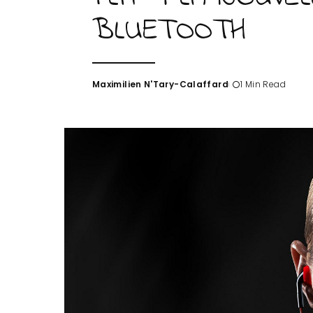
BLUETOOTH
Maximilien N'Tary-Calaffard
1 Min Read
Posted
by