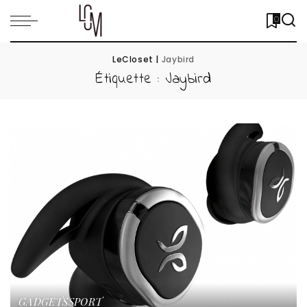
0
LeCloset
|
Jaybird
Étiquette :
Jaybird
GADGETS
SPORT