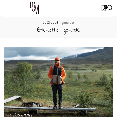
0
LeCloset
|
gourde
Étiquette :
gourde
ACTUS
SPORT