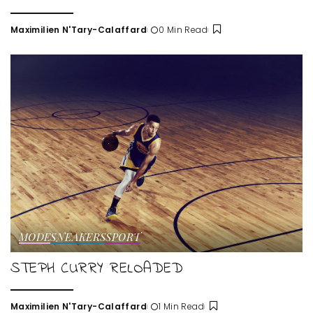
Maximilien N'Tary-Calaffard
0 Min Read
Posted
by
MODE
SNEAKERS
SPORT
STEPH CURRY RELOADED
Maximilien N'Tary-Calaffard
1 Min Read
Posted