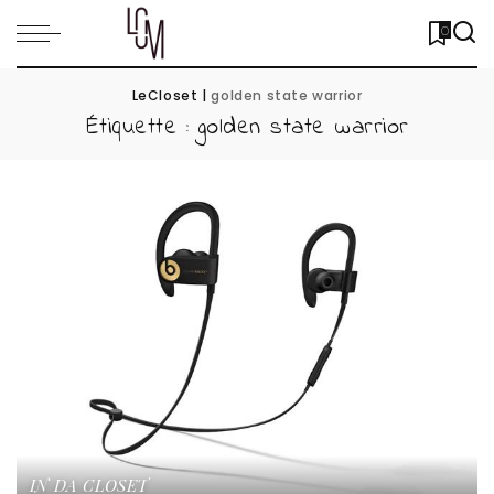
0
LeCloset
|
golden state warrior
Étiquette :
golden state warrior
IN DA CLOSET