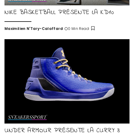
NIKE BASKETBALL PRÉSENTE LA KD10
Maximilien N'Tary-Calaffard
0 Min Read
Posted
by
SNEAKERS
SPORT
UNDER ARMOUR PRÉSENTE LA CURRY 3