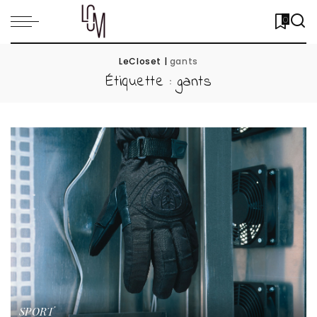
0
LeCloset
|
gants
Étiquette :
gants
SPORT