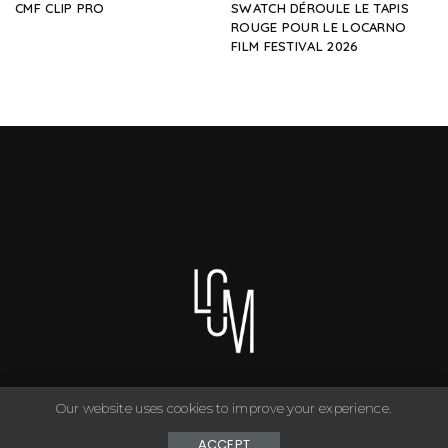
CMF CLIP PRO
SWATCH DÉROULE LE TAPIS
ROUGE POUR LE LOCARNO
FILM FESTIVAL 2026
Our website uses cookies to improve your experience.
You can have anything you want in life if you dress for it. ©
Copyright Le Closet - 2024
ACCEPT