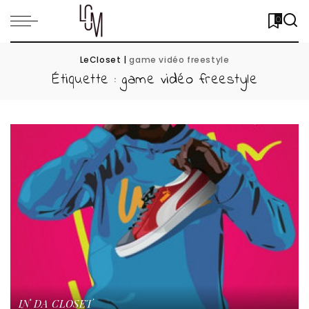
0
LeCloset
|
game vidéo freestyle
Étiquette :
game vidéo freestyle
IN DA CLOSET