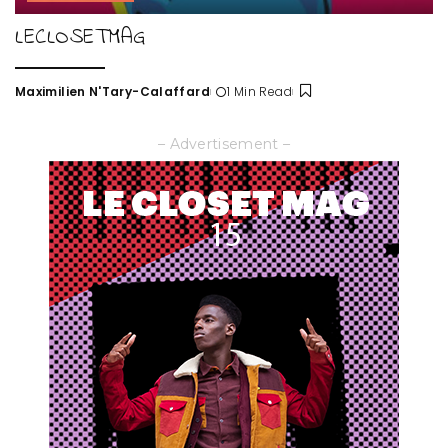
LECLOSETMAG
Maximilien N'Tary-Calaffard
1 Min Read
Posted
by
– Advertisement –