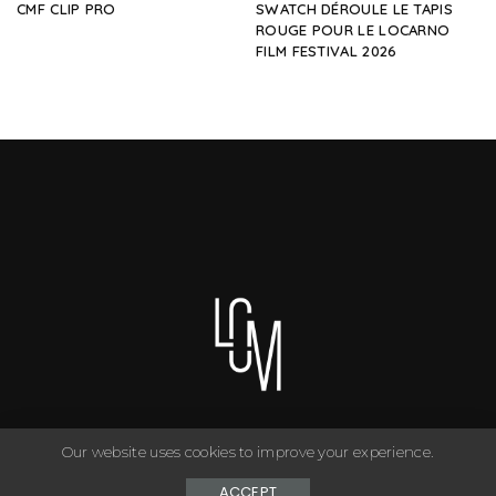
CMF CLIP PRO
SWATCH DÉROULE LE TAPIS
ROUGE POUR LE LOCARNO
FILM FESTIVAL 2026
Our website uses cookies to improve your experience.
You can have anything you want in life if you dress for it. ©
Copyright Le Closet - 2024
ACCEPT