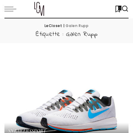
0
LeCloset
|
Galen Rupp
Étiquette :
Galen Rupp
SNEAKERS
SPORT