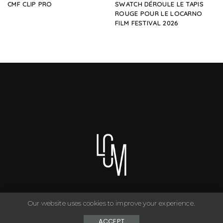
CMF CLIP PRO
SWATCH DÉROULE LE TAPIS
ROUGE POUR LE LOCARNO
FILM FESTIVAL 2026
Our website uses cookies to improve your experience.
You can have anything you want in life if you dress for it. ©
Copyright Le Closet - 2024
ACCEPT