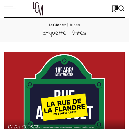
0
LeCloset
|
frites
Étiquette :
frites
IN DA CLOSET