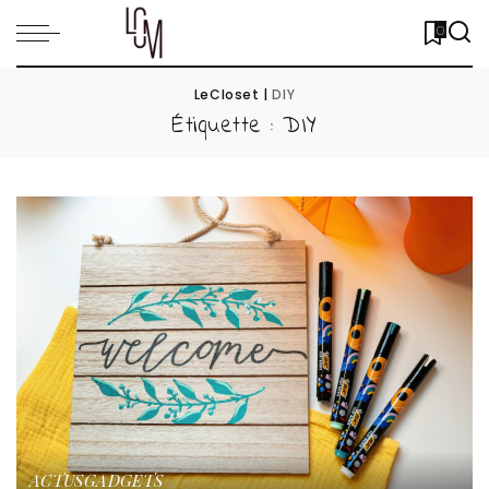
0
LeCloset
|
DIY
Étiquette :
DIY
ACTUS
GADGETS