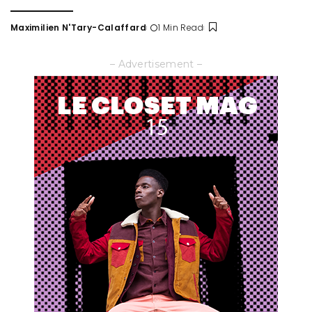
Maximilien N'Tary-Calaffard
1 Min Read
Posted
by
– Advertisement –