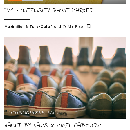
BIC – INTENSITY PAINT MARKER
Maximilien N'Tary-Calaffard
1 Min Read
Posted
by
ACTUS
MODE
SNEAKERS
VAULT BY VANS X NIGEL CABOURN