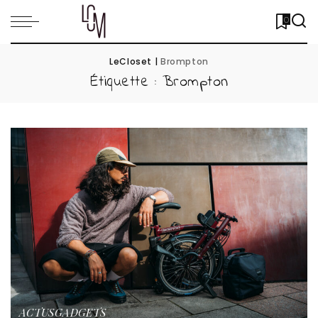
0
LeCloset
|
Brompton
Étiquette :
Brompton
ACTUS
GADGETS