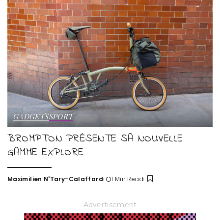
GADGETS
SPORT
BROMPTON PRÉSENTE SA NOUVELLE
GAMME EXPLORE
Maximilien N'Tary-Calaffard
1 Min Read
Posted
by
– Advertisement –