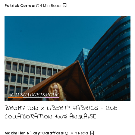
Patrick Correa
4 Min Read
Posted
by
ACTUS
GADGETS
MODE
BROMPTON X LIBERTY FABRICS – UNE
COLLABORATION 100% ANGLAISE
Maximilien N'Tary-Calaffard
1 Min Read