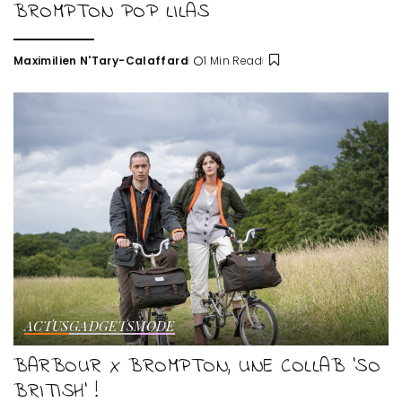
BROMPTON POP LILAS
Maximilien N'Tary-Calaffard
1 Min Read
Posted
by
ACTUS
GADGETS
MODE
BARBOUR X BROMPTON, UNE COLLAB ‘SO
BRITISH’ !