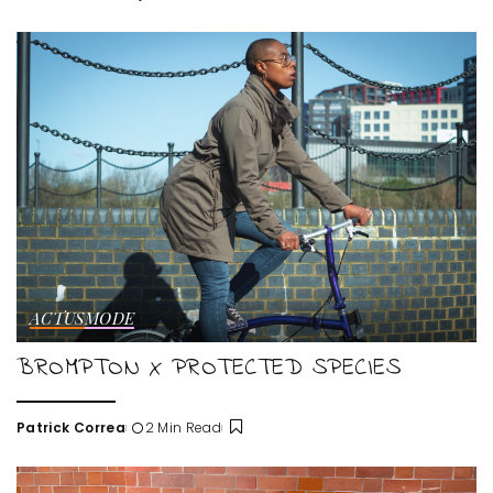
Posted
by
ACTUS
MODE
BROMPTON X PROTECTED SPECIES
Patrick Correa
2 Min Read
Posted
by