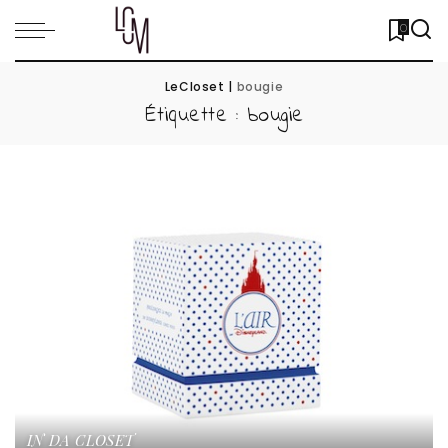
0
LeCloset
|
bougie
Étiquette :
bougie
IN DA CLOSET