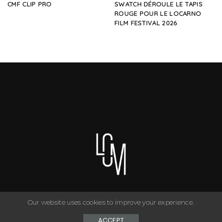
CMF CLIP PRO
SWATCH DÉROULE LE TAPIS
ROUGE POUR LE LOCARNO
FILM FESTIVAL 2026
Our website uses cookies to improve your experience.
You can have anything you want in life if you dress for it. ©
Copyright Le Closet - 2024
ACCEPT