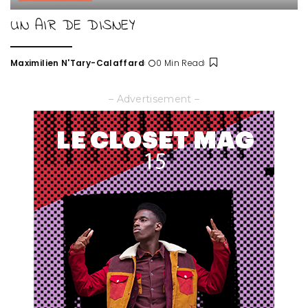
UN AIR DE DISNEY
Maximilien N'Tary-Calaffard
0 Min Read
Posted
by
– Advertisement –