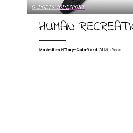
GADGETS
MODE
SPORT
HUMAN RECREATI
Maximilien N'Tary-Calaffard
1 Min Read
Posted
by