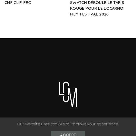
CMF CLIP PRO
SWATCH DÉROULE LE TAPIS
ROUGE POUR LE LOCARNO
FILM FESTIVAL 2026
Our website uses cookies to improve your experience.
You can have anything you want in life if you dress for it. ©
Copyright Le Closet - 2024
ACCEPT