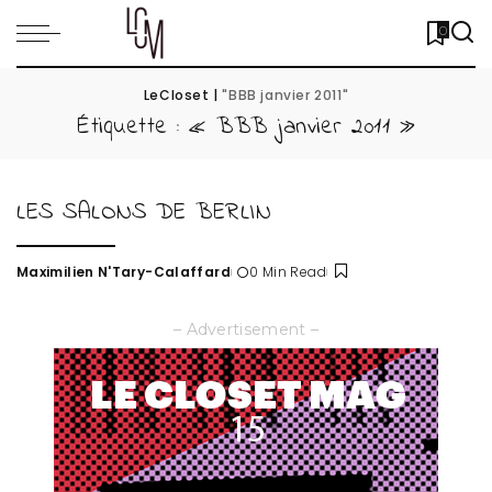
0
LeCloset
|
"BBB janvier 2011"
Étiquette :
« BBB janvier 2011 »
LES SALONS DE BERLIN
Maximilien N'Tary-Calaffard
0 Min Read
Posted
by
– Advertisement –