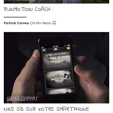
RUNMOTION COACH :
Patrick Correa
6 Min Read
Posted
by
GADGETS
SPORT
NIKE SB SUR VOTRE SMARTPHONE