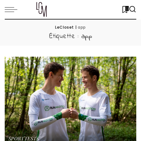
0
LeCloset
|
app
Étiquette :
app
SPORT
TESTS