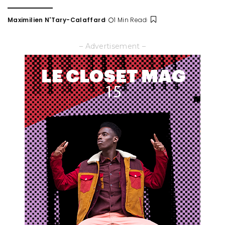
Maximilien N'Tary-Calaffard
1 Min Read
Posted
by
– Advertisement –