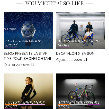
YOU MIGHT ALSO LIKE
ACTUS
GIZMO
MODE
ACTUS
MODE
SNEAKERS
SPORT
SPORT
SEIKO PRÉSENTE LA STAR
DECATHLON X SAISON
TIME POUR SHOHEI OHTANI
juillet 20, 2026
juillet 23, 2026
ACTUS
FASHION
MODE
ACTUS
GADGETS
SPORT
SPORT
TESTS