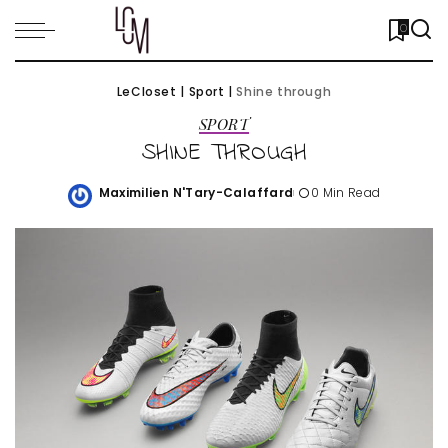
0
LeCloset
|
Sport
|
Shine through
SPORT
SHINE THROUGH
Maximilien N'Tary-Calaffard
0 Min Read
Posted
by