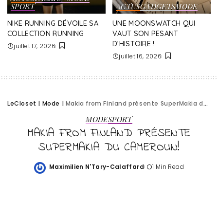
SPORT
ACTUS
GADGETS
MODE
NIKE RUNNING DÉVOILE SA
UNE MOONSWATCH QUI
COLLECTION RUNNING
VAUT SON PESANT
D’HISTOIRE !
juillet 17, 2026
juillet 16, 2026
LeCloset
|
Mode
|
Makia from Finland présente SuperMakia du Cameroun!
MODE
SPORT
MAKIA FROM FINLAND PRÉSENTE
SUPERMAKIA DU CAMEROUN!
Maximilien N'Tary-Calaffard
1 Min Read
Posted
by