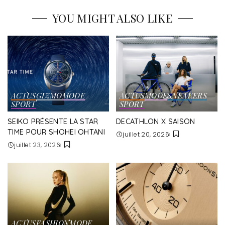
YOU MIGHT ALSO LIKE
ACTUS
GIZMO
MODE
ACTUS
MODE
SNEAKERS
SPORT
SPORT
SEIKO PRÉSENTE LA STAR
DECATHLON X SAISON
TIME POUR SHOHEI OHTANI
juillet 20, 2026
juillet 23, 2026
ACTUS
FASHION
MODE