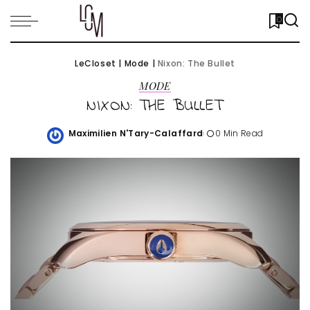
0
LeCloset
|
Mode
|
Nixon: The Bullet
MODE
NIXON: THE BULLET
Maximilien N'Tary-Calaffard
0 Min Read
Posted
by